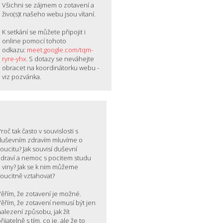
Všichni se zájmem o zotavení a
živo(s)t našeho webu jsou vítaní.
K setkání se můžete připojit i
online pomocí tohoto
odkazu:
meet.google.com/tqm-
ryre-yhx
. S dotazy se neváhejte
obracet na koordinátorku webu -
viz pozvánka.
roč tak často v souvislosti s
duševním zdravím mluvíme o
oucitu? Jak souvisí duševní
zdraví a nemoc s pocitem studu
a viny? Jak se k nim můžeme
soucitně vztahovat?
Věřím, že zotavení je možné.
ěřím, že zotavení nemusí být jen
alezení způsobu, jak žít
řijatelně s tím, co je, ale že to