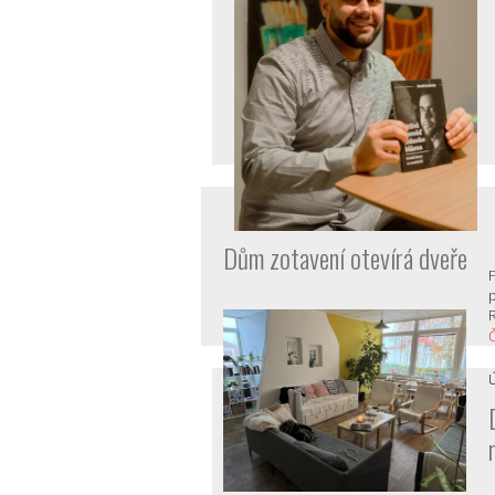
Dům zotavení otevírá dveře
p
Č