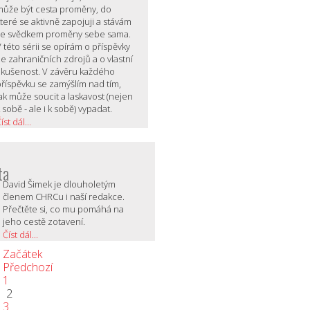
může být cesta proměny, do
teré se aktivně zapojuji a stávám
se svědkem proměny sebe sama.
 této sérii se opírám o příspěvky
e zahraničních zdrojů a o vlastní
zkušenost. V závěru každého
příspěvku se zamýšlím nad tím,
ak může soucit a laskavost (nejen
 sobě - ale i k sobě) vypadat.
íst dál...
ta
David Šimek je dlouholetým
členem CHRCu i naší redakce.
Přečtěte si, co mu pomáhá na
jeho cestě zotavení.
Číst dál...
Začátek
Předchozí
1
2
3