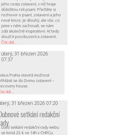
jeho cesta zotavení, v níž hraje
důležitou roli psaní. Přečtěte si
rozhovor o psaní, zotavení a jeho
nové knize. Je dlouhý, ale vše, co
jsme v něm zachovali, se nám
zdá skutečně inspirativní. Ať tedy
slouží k povzbuzení a zotavení.
Číst dál...
úterý, 31 březen 2026
07:37
Fokus Praha otevírá možnost
řihlásit se do Domu zotavení –
Recovery house.
íst dál...
úterý, 31 březen 2026 07:20
Dubnové setkání redakční
rady
Další setkání redakční rady webu
se koná 23.4. ve 14h v CHRCu.