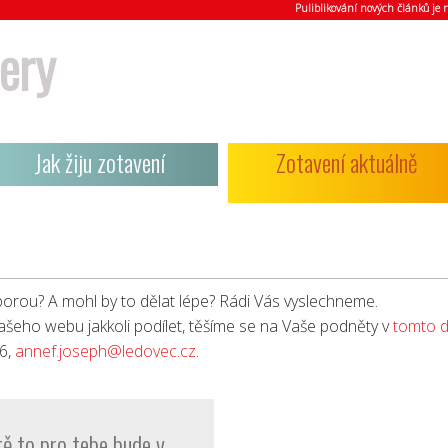
Puliblikování nových článků j
ery
Jak žiju zotavení
Zotavení aktuálně
porou? A mohl by to dělat lépe? Rádi Vás vyslechneme.
ašeho webu jakkoli podílet, těšíme se na Vaše podněty v
tomto d
6,
annef.joseph@ledovec.cz
.
tě to pro tebe bude v