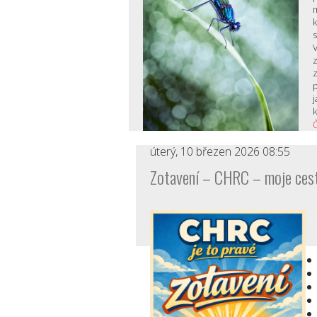
k
V
z
j
k
Č
úterý, 10 březen 2026 08:55
Zotavení – CHRC – moje ces