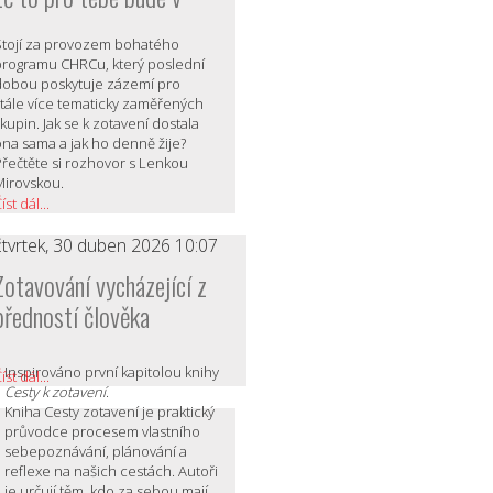
Stojí za provozem bohatého
programu CHRCu, který poslední
dobou poskytuje zázemí pro
stále více tematicky zaměřených
kupin. Jak se k zotavení dostala
ona sama a jak ho denně žije?
Přečtěte si rozhovor s Lenkou
Mirovskou.
íst dál...
čtvrtek, 30 duben 2026 10:07
Zotavování vycházející z
předností člověka
Inspirováno první kapitolou knihy
íst dál...
Cesty k zotavení
.
Kniha Cesty zotavení je praktický
průvodce procesem vlastního
sebepoznávání, plánování a
reflexe na našich cestách. Autoři
je určují těm, kdo za sebou mají