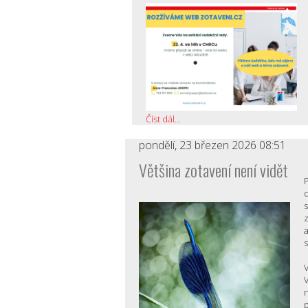
Číst dál...
pondělí, 23 březen 2026 08:51
Většina zotavení není vidět
P
s
V
n
p