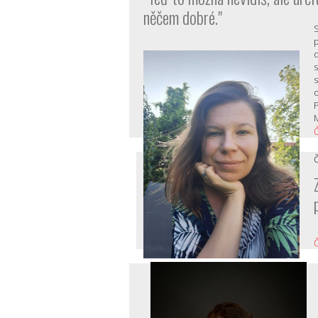
něčem dobré."
s
Č
Č