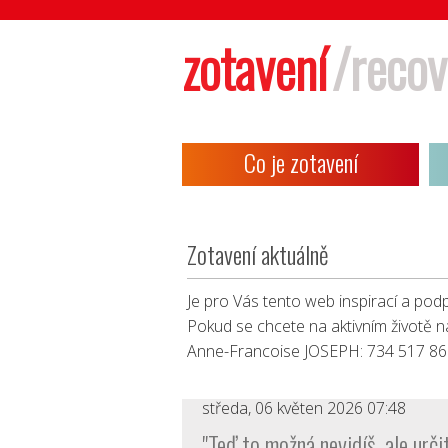
zotavení
/recov
Co je zotavení
Zotavení aktuálně
Je pro Vás tento web inspirací a pod
Pokud se chcete na aktivním životě n
Anne-Francoise JOSEPH: 734 517 86
středa, 06 květen 2026 07:48
"Teď to možná nevidíš, ale urči