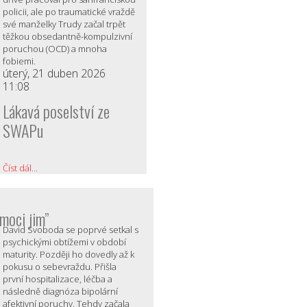
policii, ale po traumatické vraždě
své manželky Trudy začal trpět
těžkou obsedantně-kompulzivní
poruchou (OCD) a mnoha
fobiemi.
úterý, 21 duben 2026
11:08
Lákavá poselství ze
SWAPu
Číst dál...
moci jim”
David Svoboda se poprvé setkal s
psychickými obtížemi v období
maturity. Později ho dovedly až k
pokusu o sebevraždu. Přišla
první hospitalizace, léčba a
následně diagnóza bipolární
afektivní poruchy. Tehdy začala