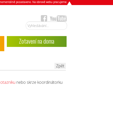
e momentálně pozastaveno. Na obnově webu pracujeme.
Vyhledávání...
Zotavení na doma
Zpět
otazníku
nebo skrze koordinátorku