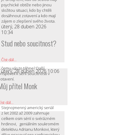
psychické obtíže nebo jinou
složitou situaci, kdo by chtěli
dosáhnout zotavení a kdo mají
zájem o zlepšení svého života.
úterý, 28 duben 2026
10:34
Stud nebo soucitnost?
Číst dál...
 čemu vás to táhne? Další
úterý, 28 duben 2026 10:06
říspěvek k sérii soucitnosti v
otavení.
Můj přítel Monk
íst dál...
Stejnojmenný americký seriál
z let 2002 až 2009 zahrnuje
celkem osm sérií o svérázném
hrdinovi, geniálním soukromém
detektivu Adrianu Monkovi, který
dříve pracoval pro sanfranciskou