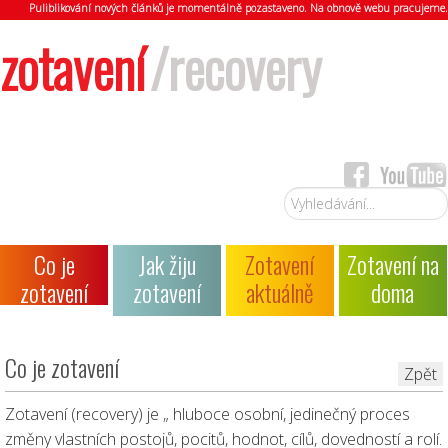
Puliblikování nových článků je momentálně pozastaveno. Na obnově webu pracujeme.
zotavení
/recovery
Vyhledávání...
Co je
Jak žiju
Zotavení
Zotavení na
zotavení
zotavení
aktuálně
doma
Co je zotavení
Zpět
Zotavení (recovery) je „ hluboce osobní, jedinečný proces
změny vlastních postojů, pocitů, hodnot, cílů, dovedností a rolí.