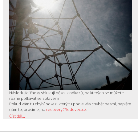
Následující řádky shlukují několik odkazů, na kterých se můžete
různě potkávat se zotavením...
Pokud vám tu chybí odkaz, který tu podle vás chybět nesmí, napište
nám to, prosíme, na
recovery@ledovec.cz
.
Číst dál...