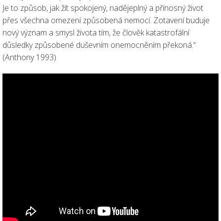
Je to způsob, jak žít spokojený, nadějeplný a přínosný život
přes všechna omezení způsobená nemocí. Zotavení buduje
nový význam a smysl života tím, že člověk katastrofální
důsledky způsobené duševním onemocněním překoná.“
(Anthony 1993)