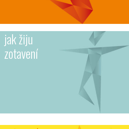
jak žiju
zotavení