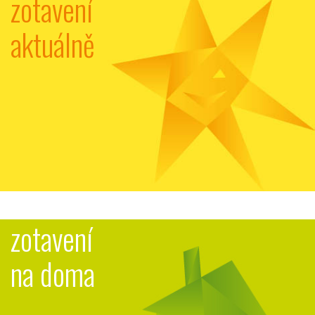
zotavení
aktuálně
zotavení
na doma