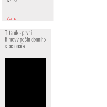
a bude.
Číst dál...
Titanik - první
filmový počin denního
stacionáře