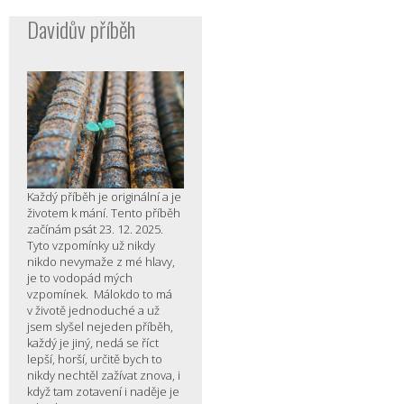
Davidův příběh
Každý příběh je originální a je
životem k mání. Tento příběh
začínám psát 23. 12. 2025.
Tyto vzpomínky už nikdy
nikdo nevymaže z mé hlavy,
je to vodopád mých
vzpomínek. Málokdo to má
v životě jednoduché a už
jsem slyšel nejeden příběh,
každý je jiný, nedá se říct
lepší, horší, určitě bych to
nikdy nechtěl zažívat znova, i
když tam zotavení i naděje je