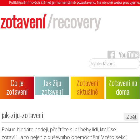
Puliblikování nových článků je momentálně pozastaveno. Na obnově webu pracujeme.
zotavení
/recovery
Vyhledávání...
Co je
Jak žiju
Zotavení
Zotavení na
zotavení
zotavení
aktuálně
doma
jak-ziju-zotaveni
Zpět
Pokud hledáte naději, přečtěte si příběhy lidí, kteří se
zotavili....a to nejen z duševního onemocnění. V této sekci