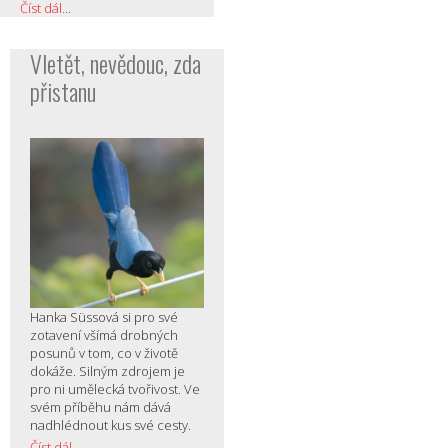
Číst dál...
Vletět, nevědouc, zda
přistanu
Hanka Süssová si pro své
zotavení všímá drobných
posunů v tom, co v životě
dokáže. Silným zdrojem je
pro ni umělecká tvořivost. Ve
svém příběhu nám dává
nadhlédnout kus své cesty.
Číst dál...