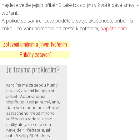
najdete vedle jejich příběhů také to, co jim v životě dává smysl -
tvoření...
A pokud se sami chcete podělit o svoje zkušenosti, příběh či
cokoli, co Vám pomohlo na cestě k zotavení,
napište nám ...
Zotavení uměním a jiným tvořením
Příběhy zotavení
Je trauma prokletím?
Karolína má za sebou hutný,
mrazivý a velmi komplexní
příběh. Autorka sama
doplňuje: “Text je hutný, ano,
stalo se i mnoho hezkého až
zázračného, třeba mnoho
vděčnosti a radosti z role
matky ale jaksi se to sem
nevejde.” Přečtěte si, jak
nahlíží svůj příběh dnes.