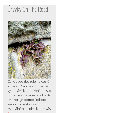
Úryvky On The Road
Co vás povzbuzuje na cestě
zotavení? Jaruška Knihařová
vyhledává krásu. Přečtěte si o
tom více a neváhejte sdílet ty
své zdroje pomocí tohoto
webu (kotnakty v sekci
"Aktuálně") i s lidmi kolem vás.