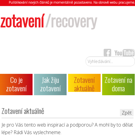
Puliblikování nových článků je momentálně pozastaveno. Na obnově webu pracujeme.
zotavení
/recovery
Vyhledávání...
Co je
Jak žiju
Zotavení
Zotavení na
zotavení
zotavení
aktuálně
doma
Zotavení aktuálně
Zpět
Je pro Vás tento web inspirací a podporou? A mohl by to dělat
lépe? Rádi Vás vyslechneme.