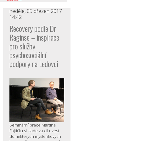
neděle, 05 březen 2017
14:42
Recovery podle Dr.
Raginse – inspirace
pro služby
psychosociální
podpory na Ledovci
Seminární práce Martina
Fojtíčka si klade za cíl uvést
do některých myšlenkových