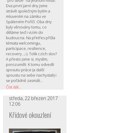
"pro sebe" na jednom místě.
Dva první jarní dny jsme
strávili společným bytím a
mluvením na zámku ve
Spáleném Poříčí. Oba dny
byly věnovány tomu, co
děláme teď i vizím do
budoucna. Na přetřes přišla
témata welcomingu,
participace, resilience,
recovery...;-). Tolik czích slov?
A přesto jsme si, myslím,
porozuměli. K tomu odvedli
sposutu práce (a další
spoustu na sebe nachystali) i
se pořádně zasmáli...
Číst dál...
středa, 22 březen 2017
12:06
Křídové okouzlení