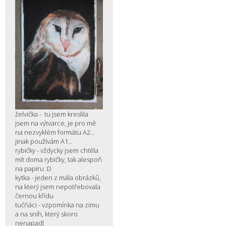
želvička - tu jsem kreslila
jsem na výtvarce, je pro mě
na nezvyklém formátu A2...
jinak používám A1...
rybičky - vždycky jsem chtěla
mít doma rybičky, tak alespoň
na papíru :D
kytka - jeden z mála obrázků,
na který jsem nepotřebovala
černou křídu
tučňáci - vzpomínka na zimu
a na sníh, který skoro
nenapadl