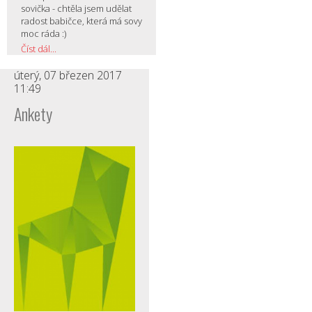
sovička - chtěla jsem udělat
radost babičce, která má sovy
moc ráda :)
Číst dál...
úterý, 07 březen 2017
11:49
Ankety