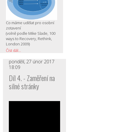
Co máme udělat pro osobní
zotavení
(volně podle Mike Slade, 100
ways to Recovery, Rethink,
London 2009)
Číst dál...
pondělí, 27 únor 2017
18:09
Díl 4. - Zaměření na
silné stránky