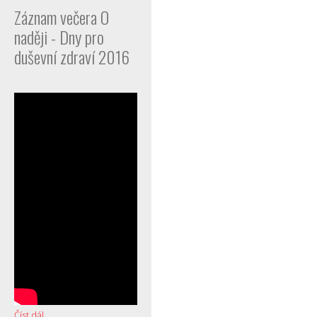
Záznam večera O
naději - Dny pro
duševní zdraví 2016
Číst dál...