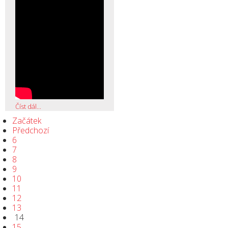
Číst dál...
Začátek
Předchozí
6
7
8
9
10
11
12
13
14
15