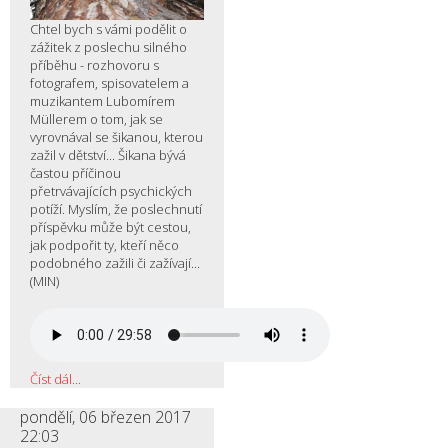
Chtel bych s vámi podělit o
zážitek z poslechu silného
příběhu - rozhovoru s
fotografem, spisovatelem a
muzikantem Lubomírem
Müllerem o tom, jak se
vyrovnával se šikanou, kterou
zažil v dětství... Šikana bývá
častou příčinou
přetrvávajících psychických
potíží. Myslím, že poslechnutí
příspěvku může být cestou,
jak podpořit ty, kteří něco
podobného zažili či zažívají...
(MIN)
Číst dál...
pondělí, 06 březen 2017
22:03