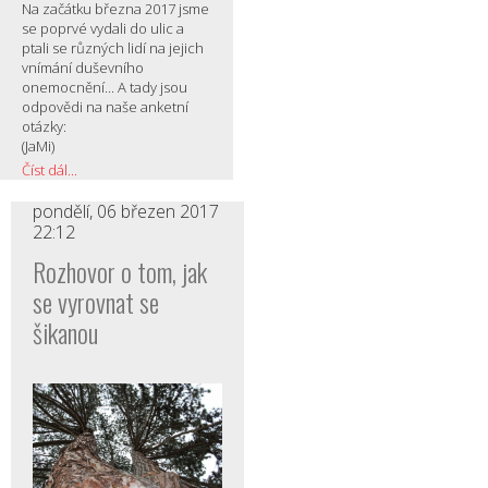
Na začátku března 2017 jsme
se poprvé vydali do ulic a
ptali se různých lidí na jejich
vnímání duševního
onemocnění... A tady jsou
odpovědi na naše anketní
otázky:
(JaMi)
Číst dál...
pondělí, 06 březen 2017
22:12
Rozhovor o tom, jak
se vyrovnat se
šikanou