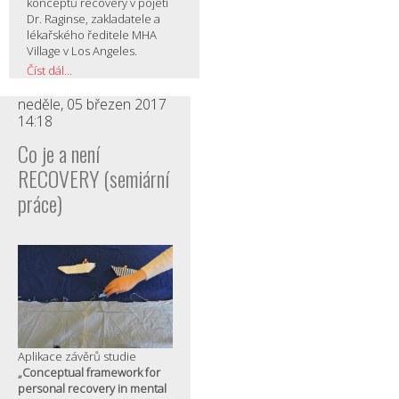
konceptů recovery v pojetí
Dr. Raginse, zakladatele a
lékařského ředitele MHA
Village v Los Angeles.
Číst dál...
neděle, 05 březen 2017
14:18
Co je a není
RECOVERY (semiární
práce)
Aplikace závěrů studie
„Conceptual framework for
personal recovery in mental