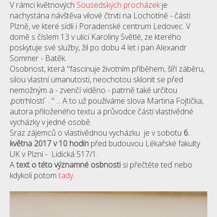
V rámci květnových
Sousedských procházek
je
nachystána návštěva vilové čtrvti na Lochotíně - části
Plzně, ve které sídli i Poradenské centrum Ledovec. V
domě s číslem 13 v ulici Karoliny Světlé, ze kterého
poskytuje své služby, žil po dobu 4 let i pan Alexandr
Sommer - Batěk.
Osobnost, která "fascinuje životním příběhem, šíří záběru,
silou vlastní umanutosti, neochotou sklonit se před
nemožným a - zvenčí viděno - patrně také určitou
,potrhlostí´ . " ... A to už používáme slova Martina Fojtíčka,
autora přiloženého textu a průvodce částí vlastivědné
vycházky v jedné osobě.
Sraz zájemců o vlastivědnou vycházku je v sobotu
6.
května 2017 v 10 hodin
před budouvou Lékařské fakulty
UK v Plzni - Lidická 517/1.
A
text o této významné osbnosti
si přečtěte teď nebo
kdykoli potom
tady
.