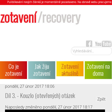
Puliblikování nových článků je momentálně pozastaveno. Na obnově webu pracujeme.
zotavení
/recovery
Vyhledávání...
Co je
Jak žiju
Zotavení
Zotavení na
zotavení
zotavení
aktuálně
doma
pondělí, 27 únor 2017 18:06
Díl 3. - Kouzlo (otevřených) otázek
Zpět
Naposledy změněno pondělí, 27 únor 2017 18:17