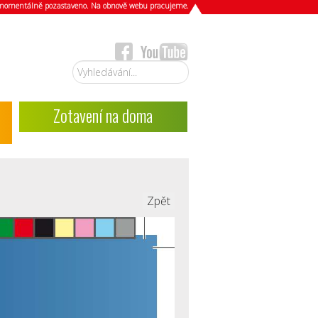
e momentálně pozastaveno. Na obnově webu pracujeme.
Vyhledávání...
Zotavení na doma
Zpět