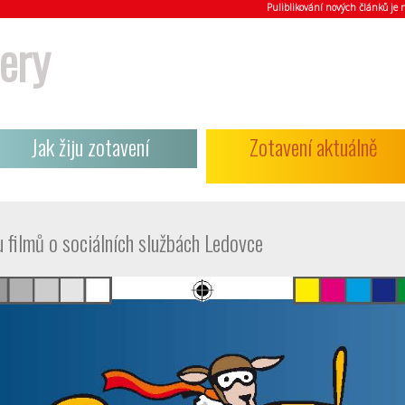
Puliblikování nových článků j
ery
Jak žiju zotavení
Zotavení aktuálně
 filmů o sociálních službách Ledovce