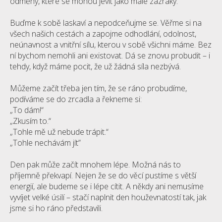
odměny, které se mohou jevit jako malé zázraky.
Buďme k sobě laskaví a nepodceňujme se. Věřme si na
všech našich cestách a zapojme odhodlání, odolnost,
neúnavnost a vnitřní sílu, kterou v sobě všichni máme. Bez
ní bychom nemohli ani existovat. Dá se znovu probudit – i
tehdy, když máme pocit, že už žádná síla nezbývá.
Můžeme začít třeba jen tím, že se ráno probudíme,
podíváme se do zrcadla a řekneme si:
„To dám!“
„Zkusím to.“
„Tohle mě už nebude trápit.“
„Tohle nechávám jít”
Den pak může začít mnohem lépe. Možná nás to
příjemně překvapí. Nejen že se do věcí pustíme s větší
energií, ale budeme se i lépe cítit. A někdy ani nemusíme
vyvíjet velké úsilí – stačí naplnit den houževnatostí tak, jak
jsme si ho ráno představili.