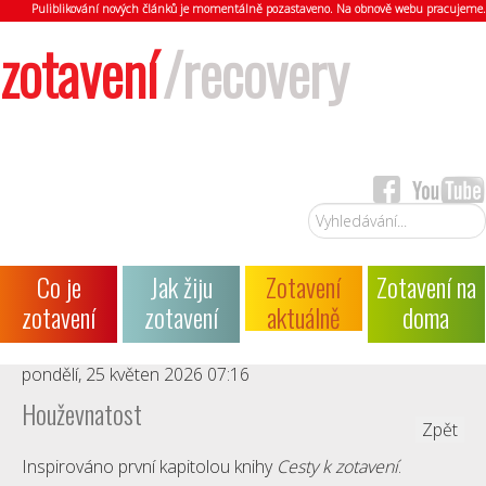
Puliblikování nových článků je momentálně pozastaveno. Na obnově webu pracujeme.
zotavení
/recovery
Vyhledávání...
Co je
Jak žiju
Zotavení
Zotavení na
zotavení
zotavení
aktuálně
doma
pondělí, 25 květen 2026 07:16
Houževnatost
Zpět
Inspirováno první kapitolou knihy
Cesty k zotavení
.