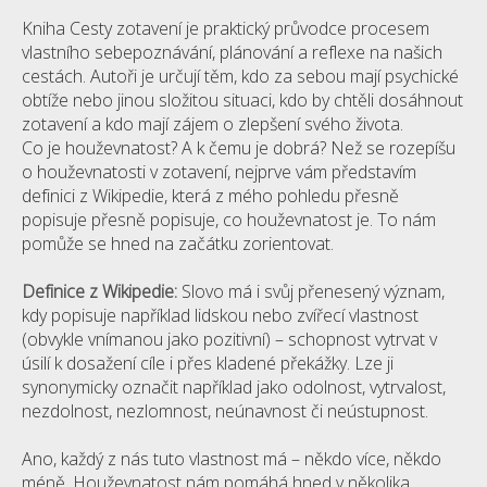
Kniha Cesty zotavení je praktický průvodce procesem
vlastního sebepoznávání, plánování a reflexe na našich
cestách. Autoři je určují těm, kdo za sebou mají psychické
obtíže nebo jinou složitou situaci, kdo by chtěli dosáhnout
zotavení a kdo mají zájem o zlepšení svého života.
Co je houževnatost? A k čemu je dobrá? Než se rozepíšu
o houževnatosti v zotavení, nejprve vám představím
definici z Wikipedie, která z mého pohledu přesně
popisuje přesně popisuje, co houževnatost je. To nám
pomůže se hned na začátku zorientovat.
Definice z Wikipedie:
Slovo má i svůj přenesený význam,
kdy popisuje například lidskou nebo zvířecí vlastnost
(obvykle vnímanou jako pozitivní) – schopnost vytrvat v
úsilí k dosažení cíle i přes kladené překážky. Lze ji
synonymicky označit například jako odolnost, vytrvalost,
nezdolnost, nezlomnost, neúnavnost či neústupnost.
Ano, každý z nás tuto vlastnost má – někdo více, někdo
méně. Houževnatost nám pomáhá hned v několika