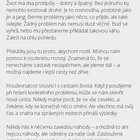
Život má dva protipóly – dobrý a špatný. Bez jednoho by
nemohlo existovat druhé. Je to rovnováha, podobně jako
jin a jang. Berme problémy jako něco, co přijde, ale také
odejde. Žádný problém nás nemusí dusit věčně. Buď se
vyřeší, nebo mu přestaneme přikládat takovou váhu.
Záleží na úhlu pohledu.
Překážky jsou tu proto, abychom rostli. Mohou nám
pomoci k osobnímu rozvoji. Znamená to, že se
nenecháme zastavit neúspěchem, ale jdeme dál – a
možná najdeme i lepší cesty než dříve.
Houževnatost souvisí i s cestami života. Když ji použijeme
při řešení konkrétního problému, může se nám otevřít
nová cesta. Někdy máme pocit, že se vše zaseklo, a
čekáme, kdy se konečně něco změní. Ale všechno má svůj
čas a snaha na správných místech přináší výsledky.
Někdy nás k něčemu zavedou náhody – a možná to ani
nejsou náhody, ale odměny za naše úsilí. Zasloužené