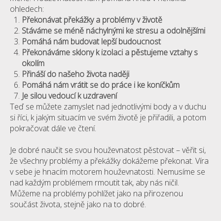
ohledech:
Překonávat překážky a problémy v životě
Stáváme se méně náchylnými ke stresu a odolnějšími
Pomáhá nám budovat lepší budoucnost
Překonáváme sklony k izolaci a pěstujeme vztahy s
okolím
Přináší do našeho života naději
Pomáhá nám vrátit se do práce i ke koníčkům
Je silou vedoucí k uzdravení
Teď se můžete zamyslet nad jednotlivými body a v duchu
si říci, k jakým situacím ve svém životě je přiřadili, a potom
pokračovat dále ve čtení.
Je dobré naučit se svou houževnatost pěstovat – věřit si,
že všechny problémy a překážky dokážeme překonat. Víra
v sebe je hnacím motorem houževnatosti. Nemusíme se
nad každým problémem rmoutit tak, aby nás ničil.
Můžeme na problémy pohlížet jako na přirozenou
součást života, stejně jako na to dobré.