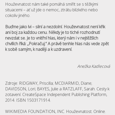
Houževnatost nám také pomáhá smířit se s těžkými
situacemi – ať už jde o nemoc, ztrátu blízkého nebo
cokoliv jiného.
Buďme jako lvi – silní a nezdolní.
Houževnatost není křik
ani boj za každou cenu. Někdy je to tiché rozhodnutí
nevzdat se. Je to vnitřní hlas, který nám i v nejtěžších
chvílích říká: „Pokračuj.“ A právě tenhle hlas nás vede zpět
k sobě samým, k naději a k uzdravení.
Anežka Kadlecová
Zdroje: RIDGWAY, Priscilla; MCDIARMID, Diane;
DAVIDSON, Lori; BAYES, Julie a RATZLAFF, Sarah. Cesty k
zotavení. CreateSpace Independent Publishing Platform,
2014. ISBN 1503171914.
WIKIMEDIA FOUNDATION, INC. Houževnatost. Online.