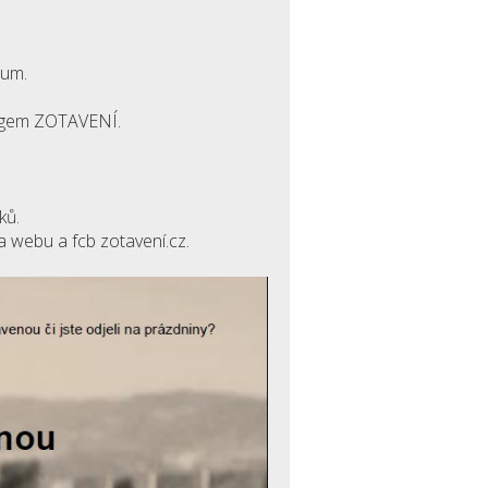
ium.
 logem ZOTAVENÍ.
ků.
a webu a fcb zotavení.cz.