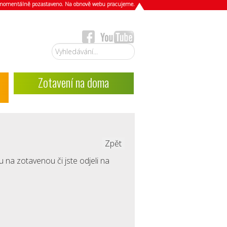
e momentálně pozastaveno. Na obnově webu pracujeme.
Vyhledávání...
Zotavení na doma
Zpět
ou na zotavenou či jste odjeli na