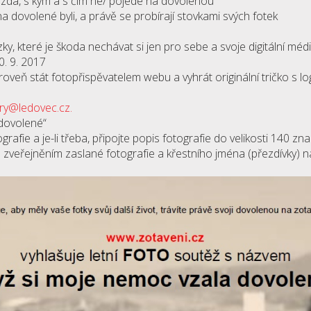
 zda, s kým a s čím ne/ pojede na dovolenou
na dovolené byli, a právě se probírají stovkami svých fotek
y, které je škoda nechávat si jen pro sebe a svoje digitální méd
0. 9. 2017
veň stát fotopřispěvatelem webu a vyhrát originální tričko s
ry@ledovec.cz
.
dovolené“
rafie a je-li třeba, připojte popis fotografie do velikosti 140 zna
 zveřejněním zaslané fotografie a křestního jména (přezdívky) n