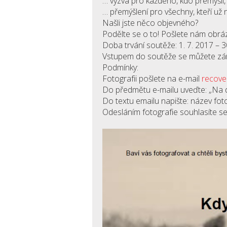
… výzva pro každého, kdo přemýšlí,
… přemýšlení pro všechny, kteří už 
Našli jste něco objevného?
Podělte se o to! Pošlete nám obrázk
Doba trvání soutěže: 1. 7. 2017 – 3
Vstupem do soutěže se můžete záro
Podmínky:
Fotografii pošlete na e-mail
recove
Do předmětu e-mailu uveďte: „Na 
Do textu emailu napište: název fotog
Odesláním fotografie souhlasíte se