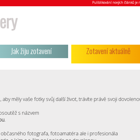
Puliblikování nových článků j
ery
Jak žiju zotavení
Zotavení aktuálně
, aby měly vaše fotky svůj další život, trávíte právě svoji dovolen
otosoutěž s názvem
ou.
o občasného fotografa, fotoamatéra ale i profesionála