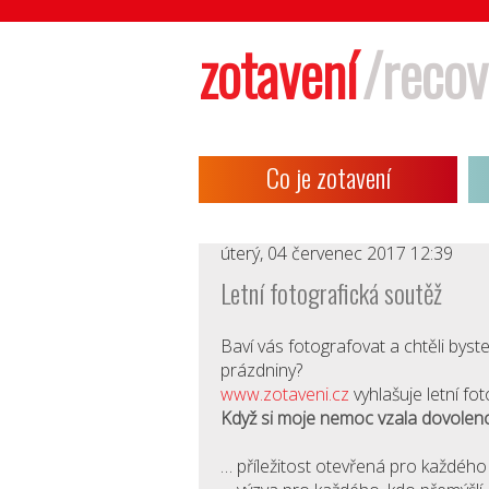
zotavení
/recov
Co je zotavení
úterý, 04 červenec 2017 12:39
Letní fotografická soutěž
Baví vás fotografovat a chtěli byste
prázdniny?
www.zotaveni.cz
vyhlašuje letní f
Když si moje nemoc vzala dovolen
… příležitost otevřená pro každéh