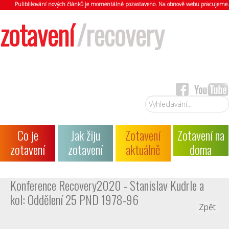
Puliblikování nových článků je momentálně pozastaveno. Na obnově webu pracujeme.
zotavení
/recovery
Vyhledávání...
Co je
Jak žiju
Zotavení
Zotavení na
zotavení
zotavení
aktuálně
doma
Konference Recovery2020 - Stanislav Kudrle a
kol: Oddělení 25 PND 1978-96
Zpět