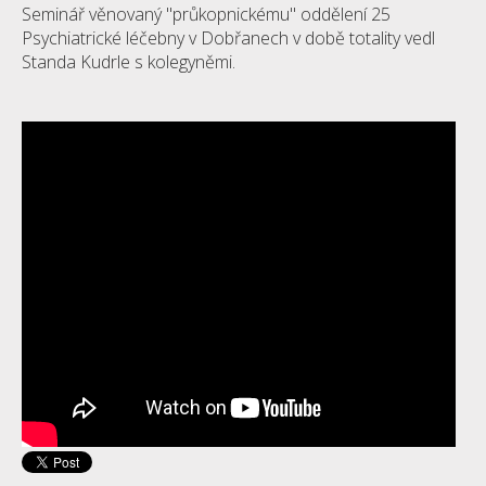
Seminář věnovaný "průkopnickému" oddělení 25
Psychiatrické léčebny v Dobřanech v době totality vedl
Standa Kudrle s kolegyněmi.