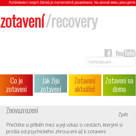
Puliblikování nových článků je momentálně pozastaveno. Na obnově webu pracujeme.
zotavení
/recovery
Vyhledávání...
Co je
Jak žiju
Zotavení
Zotavení na
zotavení
zotavení
aktuálně
doma
Znovuzrození
Zpět
Přečtěte si příběh Inez a její vzkaz o cestách, kterými si
prošla od psychického zhroucení až k zotavení.