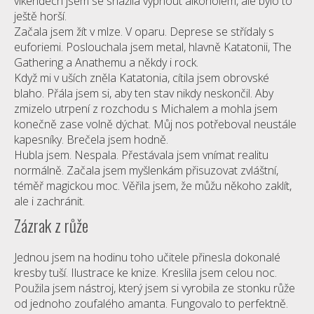
víkendech jsem se snažila vypnout alkoholem, ale bylo to
ještě horší.
Začala jsem žít v mlze. V oparu. Deprese se střídaly s
euforiemi. Poslouchala jsem metal, hlavně Katatonii, The
Gathering a Anathemu a někdy i rock.
Když mi v uších zněla Katatonia, cítila jsem obrovské
blaho. Přála jsem si, aby ten stav nikdy neskončil. Aby
zmizelo utrpení z rozchodu s Michalem a mohla jsem
konečně zase volně dýchat. Můj nos potřeboval neustále
kapesníky. Brečela jsem hodně.
Hubla jsem. Nespala. Přestávala jsem vnímat realitu
normálně. Začala jsem myšlenkám přisuzovat zvláštní,
téměř magickou moc. Věřila jsem, že můžu někoho zaklít,
ale i zachránit.
Zázrak z růže
Jednou jsem na hodinu toho učitele přinesla dokonalé
kresby tuší. Ilustrace ke knize. Kreslila jsem celou noc.
Použila jsem nástroj, který jsem si vyrobila ze stonku růže
od jednoho zoufalého amanta. Fungovalo to perfektně.