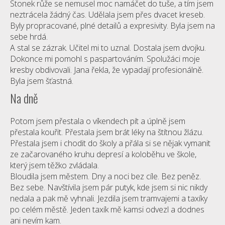
Stonek růže se nemusel moc namáčet do tuše, a tím jsem
neztrácela žádný čas. Udělala jsem přes dvacet kreseb.
Byly propracované, plné detailů a expresivity. Byla jsem na
sebe hrdá.
A stal se zázrak. Učitel mi to uznal. Dostala jsem dvojku.
Dokonce mi pomohl s paspartováním. Spolužáci moje
kresby obdivovali. Jana řekla, že vypadají profesionálně.
Byla jsem šťastná.
Na dně
Potom jsem přestala o víkendech pít a úplně jsem
přestala kouřit. Přestala jsem brát léky na štítnou žlázu.
Přestala jsem i chodit do školy a přála si se nějak vymanit
ze začarovaného kruhu depresí a koloběhu ve škole,
který jsem těžko zvládala.
Bloudila jsem městem. Dny a noci bez cíle. Bez peněz.
Bez sebe. Navštívila jsem pár putyk, kde jsem si nic nikdy
nedala a pak mě vyhnali. Jezdila jsem tramvajemi a taxíky
po celém městě. Jeden taxík mě kamsi odvezl a dodnes
ani nevím kam.