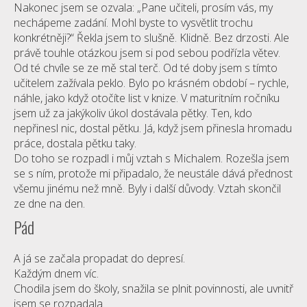
Nakonec jsem se ozvala: „Pane učiteli, prosím vás, my
nechápeme zadání. Mohl byste to vysvětlit trochu
konkrétněji?“ Řekla jsem to slušně. Klidně. Bez drzosti. Ale
právě touhle otázkou jsem si pod sebou podřízla větev.
Od té chvíle se ze mě stal terč. Od té doby jsem s tímto
učitelem zažívala peklo. Bylo po krásném období – rychle,
náhle, jako když otočíte list v knize. V maturitním ročníku
jsem už za jakýkoliv úkol dostávala pětky. Ten, kdo
nepřinesl nic, dostal pětku. Já, když jsem přinesla hromadu
práce, dostala pětku taky.
Do toho se rozpadl i můj vztah s Michalem. Rozešla jsem
se s ním, protože mi připadalo, že neustále dává přednost
všemu jinému než mně. Byly i další důvody. Vztah skončil
ze dne na den.
Pád
A já se začala propadat do depresí.
Každým dnem víc.
Chodila jsem do školy, snažila se plnit povinnosti, ale uvnitř
jsem se rozpadala.