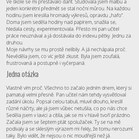
Ve škole se mi přestávalo dařit. Studovala jsem malbu a
jeden konkrétní předmět se stal noční můrou. Na každou
hodinu jsem kreslila hromady výkresů, opravdu „hafo“.
Doma jsem seděla hodiny nad papírem, snažila se,
hledala cesty, experimentovala. Přesto mi pan učitel
práce neuznával a já dostávala do indexu pětky. Jednu za
druhou.
Moje návrhy se mu prostě nelíbily. A já nechápala proč.
Nevěděla jsem, co víc ještě zkusit. Byla jsem zoufalá,
frustrovaná a postupně i vyčerpaná.
Jedna otázka
Vlastně vím proč. Všechno to začalo jedním dnem, který si
pamatuji velmi přesně. Pan učitel nám tehdy vysvětloval
zadání úkolu. Popsal celou tabuli, mluvil dlouho, kreslil
různé náčrty, ale já jsem vůbec netušila, co po nás chce.
Seděla jsem v lavici a cítila, jak se mi v hlavě tvoří prázdno.
Začala jsem se šeptem ptát spolužaček. Ty se na mě
podívaly a se skleslým výrazem mi řekly, že tomu nerozumí
taky. Bylo vidět, že nejsou o nic moudřejší než já.