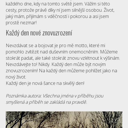
každého dne, kdy na tomto světě jsem. Vážím si této
cesty, protože právě díky ní jsem silnější osobou. Život,
jaký mám, přijímám s vděčností i pokorou a asi jsem
prostě nezmar!
Každý den nové znovuzrození
Nevzdávat se a bojovat je pro mě motto, které mi
pomohlo zvítězit nad duševním onemocněním. Můžeme
stokrát padat, ale také stokrát znovu vzlétnout k výšinám.
Nevzdávejte to! Nikdy. Každý den může být novým
znovuzrozením! Na každý den můžeme pohlížet jako na
nový život.
Každý den je nová šance na skvělý den!
Poznámka autora: Všechna jména v příběhu jsou
smyšlená a příběh se zakládá na pravdě.