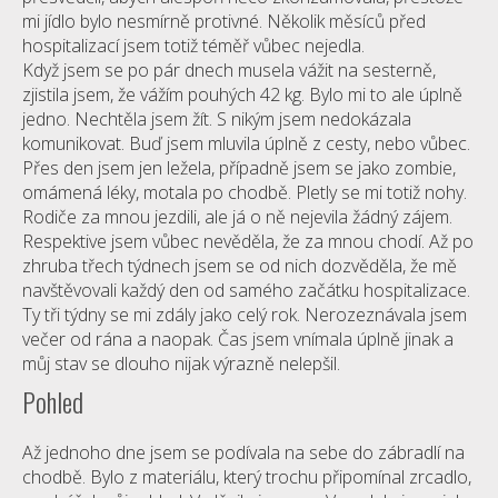
mi jídlo bylo nesmírně protivné. Několik měsíců před
hospitalizací jsem totiž téměř vůbec nejedla.
Když jsem se po pár dnech musela vážit na sesterně,
zjistila jsem, že vážím pouhých 42 kg. Bylo mi to ale úplně
jedno. Nechtěla jsem žít. S nikým jsem nedokázala
komunikovat. Buď jsem mluvila úplně z cesty, nebo vůbec.
Přes den jsem jen ležela, případně jsem se jako zombie,
omámená léky, motala po chodbě. Pletly se mi totiž nohy.
Rodiče za mnou jezdili, ale já o ně nejevila žádný zájem.
Respektive jsem vůbec nevěděla, že za mnou chodí. Až po
zhruba třech týdnech jsem se od nich dozvěděla, že mě
navštěvovali každý den od samého začátku hospitalizace.
Ty tři týdny se mi zdály jako celý rok. Nerozeznávala jsem
večer od rána a naopak. Čas jsem vnímala úplně jinak a
můj stav se dlouho nijak výrazně nelepšil.
Pohled
Až jednoho dne jsem se podívala na sebe do zábradlí na
chodbě. Bylo z materiálu, který trochu připomínal zrcadlo,