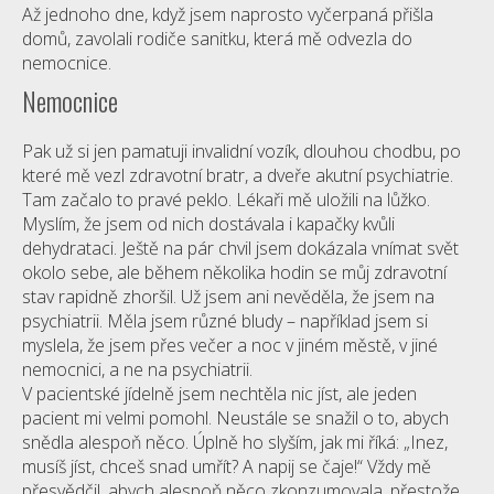
Až jednoho dne, když jsem naprosto vyčerpaná přišla
domů, zavolali rodiče sanitku, která mě odvezla do
nemocnice.
Nemocnice
Pak už si jen pamatuji invalidní vozík, dlouhou chodbu, po
které mě vezl zdravotní bratr, a dveře akutní psychiatrie.
Tam začalo to pravé peklo. Lékaři mě uložili na lůžko.
Myslím, že jsem od nich dostávala i kapačky kvůli
dehydrataci. Ještě na pár chvil jsem dokázala vnímat svět
okolo sebe, ale během několika hodin se můj zdravotní
stav rapidně zhoršil. Už jsem ani nevěděla, že jsem na
psychiatrii. Měla jsem různé bludy – například jsem si
myslela, že jsem přes večer a noc v jiném městě, v jiné
nemocnici, a ne na psychiatrii.
V pacientské jídelně jsem nechtěla nic jíst, ale jeden
pacient mi velmi pomohl. Neustále se snažil o to, abych
snědla alespoň něco. Úplně ho slyším, jak mi říká: „Inez,
musíš jíst, chceš snad umřít? A napij se čaje!“ Vždy mě
přesvědčil, abych alespoň něco zkonzumovala, přestože