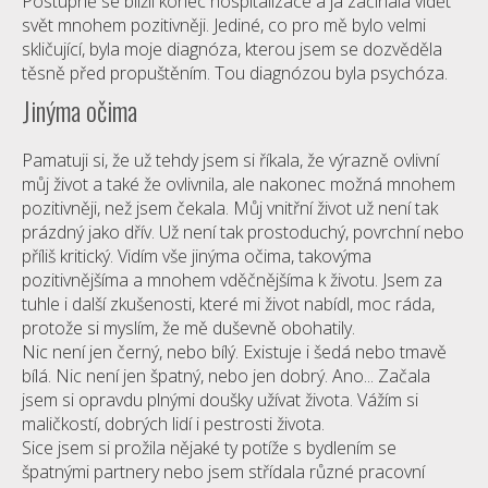
Postupně se blížil konec hospitalizace a já začínala vidět
svět mnohem pozitivněji. Jediné, co pro mě bylo velmi
skličující, byla moje diagnóza, kterou jsem se dozvěděla
těsně před propuštěním. Tou diagnózou byla psychóza.
Jinýma očima
Pamatuji si, že už tehdy jsem si říkala, že výrazně ovlivní
můj život a také že ovlivnila, ale nakonec možná mnohem
pozitivněji, než jsem čekala. Můj vnitřní život už není tak
prázdný jako dřív. Už není tak prostoduchý, povrchní nebo
příliš kritický. Vidím vše jinýma očima, takovýma
pozitivnějšíma a mnohem vděčnějšíma k životu. Jsem za
tuhle i další zkušenosti, které mi život nabídl, moc ráda,
protože si myslím, že mě duševně obohatily.
Nic není jen černý, nebo bílý. Existuje i šedá nebo tmavě
bílá. Nic není jen špatný, nebo jen dobrý. Ano... Začala
jsem si opravdu plnými doušky užívat života. Vážím si
maličkostí, dobrých lidí i pestrosti života.
Sice jsem si prožila nějaké ty potíže s bydlením se
špatnými partnery nebo jsem střídala různé pracovní