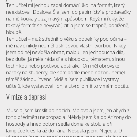
Ten učitel mi jednou zadal domácí úkol na formát, který
neexistoval. Doslova. Šla jsem do papírnictví a prodavačky
na mě koukaly… zajímavým způsobem. Když mi řekly, že
takový formát se nevyrábí, cítila jsem se trapně, poníženě,
hloupě.
Ten učitel – muž středního věku s popelníky pod očima –
mě navíc nikdy neuměl oslnit svou vlastní tvorbou. Nikdy
jsem od něj neviděla obraz, malbu. Jen jednoduchá díla,
bez duše. Já měla ráda díla s hloubkou, tématem, silnou
technikou nebo poctivou abstrakci. On měl obrovské
nároky na studenty, ale sám podle mého názoru neměl
téměř žádnou invenci. Viděla jsem publikace i výstavy
učitelů, kde vystavoval i on, a utvrdilo mě to v mém pocitu.
V mlze a depresi
Musela jsem kreslit po nocích. Malovala jsem, jen abych z
toho předmětu nepropadla. Někdy jsem šla do Arizony do
hospody a hned potom sedla doma ke stolu a při
lampičce kreslila až do rána. Nespala jsem. Nejedla. O