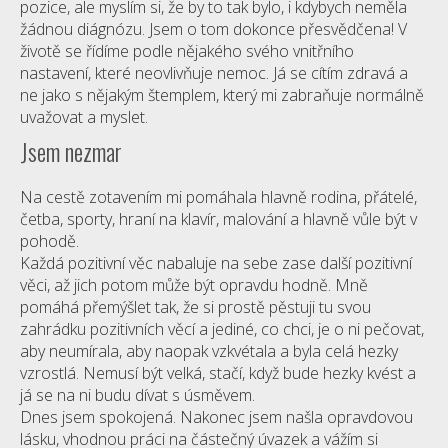
pozice, ale myslím si, že by to tak bylo, i kdybych neměla
žádnou diágnózu. Jsem o tom dokonce přesvědčena! V
životě se řídíme podle nějakého svého vnitřního
nastavení, které neovlivňuje nemoc. Já se cítím zdravá a
ne jako s nějakým štemplem, který mi zabraňuje normálně
uvažovat a myslet.
Jsem nezmar
Na cestě zotavením mi pomáhala hlavně rodina, přátelé,
četba, sporty, hraní na klavír, malování a hlavně vůle být v
pohodě.
Každá pozitivní věc nabaluje na sebe zase další pozitivní
věci, až jich potom může být opravdu hodně. Mně
pomáhá přemýšlet tak, že si prostě pěstuji tu svou
zahrádku pozitivních věcí a jediné, co chci, je o ni pečovat,
aby neumírala, aby naopak vzkvétala a byla celá hezky
vzrostlá. Nemusí být velká, stačí, když bude hezky kvést a
já se na ni budu dívat s úsměvem.
Dnes jsem spokojená. Nakonec jsem našla opravdovou
lásku, vhodnou práci na částečný úvazek a vážím si