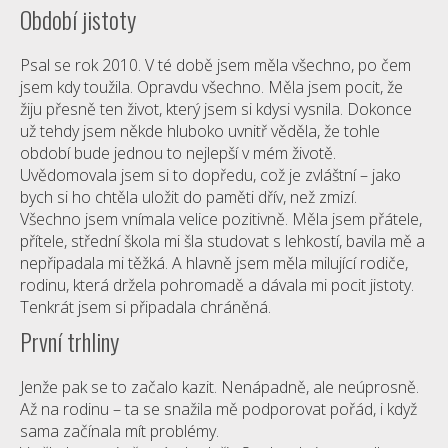
Období jistoty
Psal se rok 2010. V té době jsem měla všechno, po čem
jsem kdy toužila. Opravdu všechno. Měla jsem pocit, že
žiju přesně ten život, který jsem si kdysi vysnila. Dokonce
už tehdy jsem někde hluboko uvnitř věděla, že tohle
období bude jednou to nejlepší v mém životě.
Uvědomovala jsem si to dopředu, což je zvláštní – jako
bych si ho chtěla uložit do paměti dřív, než zmizí.
Všechno jsem vnímala velice pozitivně. Měla jsem přátele,
přítele, střední škola mi šla studovat s lehkostí, bavila mě a
nepřipadala mi těžká. A hlavně jsem měla milující rodiče,
rodinu, která držela pohromadě a dávala mi pocit jistoty.
Tenkrát jsem si připadala chráněná.
První trhliny
Jenže pak se to začalo kazit. Nenápadně, ale neúprosně.
Až na rodinu – ta se snažila mě podporovat pořád, i když
sama začínala mít problémy.