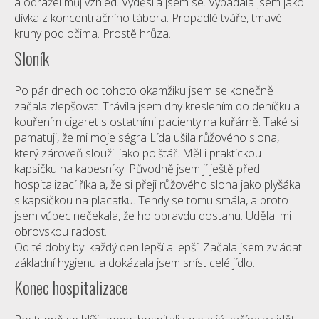
a odrážel můj vzhled. Vyděsila jsem se. Vypadala jsem jako
dívka z koncentračního tábora. Propadlé tváře, tmavé
kruhy pod očima. Prostě hrůza.
Sloník
Po pár dnech od tohoto okamžiku jsem se konečně
začala zlepšovat. Trávila jsem dny kreslením do deníčku a
kouřením cigaret s ostatními pacienty na kuřárně. Také si
pamatuji, že mi moje ségra Lída ušila růžového slona,
který zároveň sloužil jako polštář. Měl i praktickou
kapsičku na kapesníky. Původně jsem jí ještě před
hospitalizací říkala, že si přeji růžového slona jako plyšáka
s kapsičkou na placatku. Tehdy se tomu smála, a proto
jsem vůbec nečekala, že ho opravdu dostanu. Udělal mi
obrovskou radost.
Od té doby byl každý den lepší a lepší. Začala jsem zvládat
základní hygienu a dokázala jsem sníst celé jídlo.
Konec hospitalizace