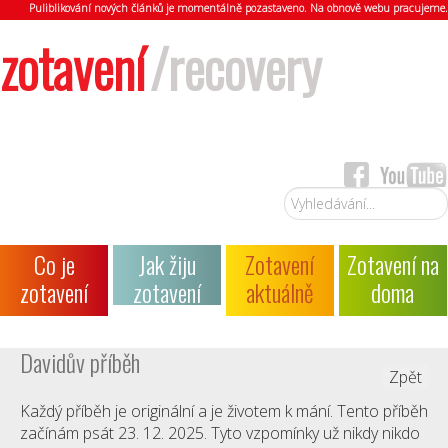
Puliblikování nových článků je momentálně pozastaveno. Na obnově webu pracujeme.
zotavení
/recovery
Vyhledávání...
Co je
Jak žiju
Zotavení
Zotavení na
zotavení
zotavení
aktuálně
doma
Davidův příběh
Zpět
Každý příběh je originální a je životem k mání. Tento příběh
začínám psát 23. 12. 2025. Tyto vzpomínky už nikdy nikdo