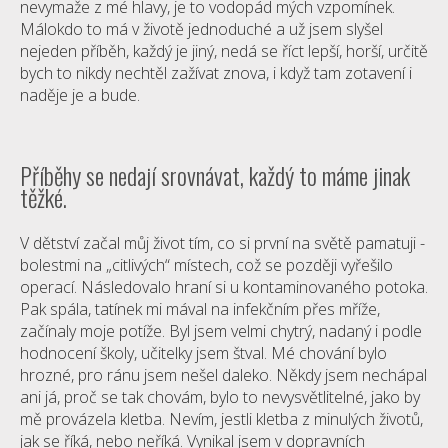
nevymaže z mé hlavy, je to vodopád mých vzpomínek.
Málokdo to má v životě jednoduché a už jsem slyšel
nejeden příběh, každý je jiný, nedá se říct lepší, horší, určitě
bych to nikdy nechtěl zažívat znova, i když tam zotavení i
naděje je a bude.
Příběhy se nedají srovnávat, každý to máme jinak
těžké.
V dětství začal můj život tím, co si první na světě pamatuji -
bolestmi na „citlivých“ místech, což se později vyřešilo
operací. Následovalo hraní si u kontaminovaného potoka.
Pak spála, tatínek mi mával na infekčním přes mříže,
začínaly moje potíže. Byl jsem velmi chytrý, nadaný i podle
hodnocení školy, učitelky jsem štval. Mé chování bylo
hrozné, pro ránu jsem nešel daleko. Někdy jsem nechápal
ani já, proč se tak chovám, bylo to nevysvětlitelné, jako by
mě provázela kletba. Nevím, jestli kletba z minulých životů,
jak se říká, nebo neříká. Vynikal jsem v dopravních