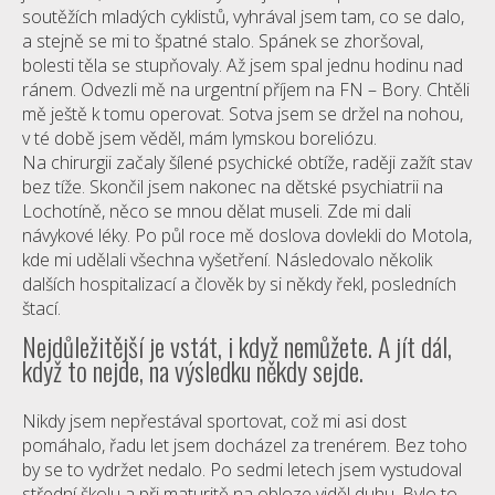
soutěžích mladých cyklistů, vyhrával jsem tam, co se dalo,
a stejně se mi to špatné stalo. Spánek se zhoršoval,
bolesti těla se stupňovaly. Až jsem spal jednu hodinu nad
ránem. Odvezli mě na urgentní příjem na FN – Bory. Chtěli
mě ještě k tomu operovat. Sotva jsem se držel na nohou,
v té době jsem věděl, mám lymskou boreliózu.
Na chirurgii začaly šílené psychické obtíže, raději zažít stav
bez tíže. Skončil jsem nakonec na dětské psychiatrii na
Lochotíně, něco se mnou dělat museli. Zde mi dali
návykové léky. Po půl roce mě doslova dovlekli do Motola,
kde mi udělali všechna vyšetření. Následovalo několik
dalších hospitalizací a člověk by si někdy řekl, posledních
štací.
Nejdůležitější je vstát, i když nemůžete. A jít dál,
když to nejde, na výsledku někdy sejde.
Nikdy jsem nepřestával sportovat, což mi asi dost
pomáhalo, řadu let jsem docházel za trenérem. Bez toho
by se to vydržet nedalo. Po sedmi letech jsem vystudoval
střední školu a při maturitě na obloze viděl duhu. Bylo to