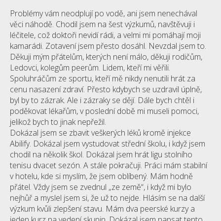
Problémy vám neodplují po vodě, ani jsem nenechával
věci náhodě. Chodil jsem na šest výzkumů, navštěvuji i
léčitele, což doktoři nevidí rádi, a velmi mi pomáhají moji
kamarádi. Zotavení jsem přesto dosáhl. Nevzdal jsem to.
Děkuji mým přátelům, kterých není málo, děkuji rodičům,
Ledovci, kolegům peerům. Lidem, kteří mi věřili.
Spoluhráčům ze sportu, kteří mě nikdy nenutili hrát za
cenu nasazení zdraví. Přesto kdybych se uzdravil úplně,
byl by to zázrak. Ale i zázraky se dějí. Dále bych chtěl i
poděkovat lékařům, v poslední době mi museli pomoci,
jelikož bych to jinak nepřežil.
Dokázal jsem se zbavit veškerých léků kromě injekce
Abilify. Dokázal jsem vystudovat střední školu, i když jsem
chodil na několik škol. Dokázal jsem hrát ligu stolního
tenisu dvacet sezón. A stále pokračuji. Práci mám stabilní
v hotelu, kde si myslím, že jsem oblíbený. Mám hodně
přátel. Vždy jsem se zvednul „ze země“, i když mi bylo
nejhůř a myslel jsem si, že už to nejde. Hlásím se na další
výzkum kvůli zlepšení stavu. Mám dva peerské kurzy a
jeden kurz na vedení skupin. Dokázal jsem napsat tento