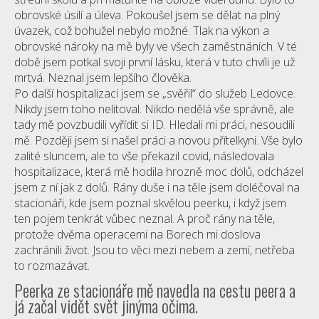
obrovské úsilí a úleva. Pokoušel jsem se dělat na plný
úvazek, což bohužel nebylo možné. Tlak na výkon a
obrovské nároky na mě byly ve všech zaměstnáních. V té
době jsem potkal svoji první lásku, která v tuto chvíli je už
mrtvá. Neznal jsem lepšího člověka.
Po další hospitalizaci jsem se „svěřil“ do služeb Ledovce.
Nikdy jsem toho nelitoval. Nikdo nedělá vše správně, ale
tady mě povzbudili vyřídit si ID. Hledali mi práci, nesoudili
mě. Později jsem si našel práci a novou přítelkyni. Vše bylo
zalité sluncem, ale to vše překazil covid, následovala
hospitalizace, která mě hodila hrozně moc dolů, odcházel
jsem z ní jak z dolů. Rány duše i na těle jsem doléčoval na
stacionáři, kde jsem poznal skvělou peerku, i když jsem
ten pojem tenkrát vůbec neznal. A proč rány na těle,
protože dvěma operacemi na Borech mi doslova
zachránili život. Jsou to věci mezi nebem a zemí, netřeba
to rozmazávat.
Peerka ze stacionáře mě navedla na cestu peera a
já začal vidět svět jinýma očima.